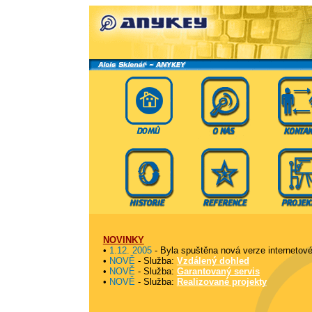
NOVINKY
•
1.12. 2005
- Byla spuštěna nová verze interneto
•
NOVĚ
- Služba:
Vzdálený dohled
•
NOVĚ
- Služba:
Garantovaný servis
•
NOVĚ
- Služba:
Realizované projekty